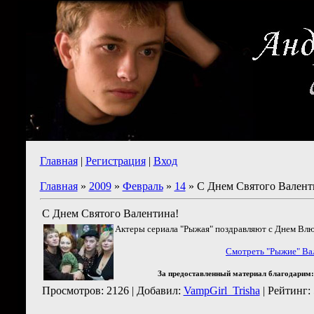
Главная
|
Регистрация
|
Вход
Главная
»
2009
»
Февраль
»
14
» C Днем Святого Валент
C Днем Святого Валентина!
Актеры сериала "Рыжая" поздравляют с Днем Влю
Смотреть "Рыжие" Ва
За предоставленный материал благодарим
Просмотров: 2126 | Добавил:
VampGirl_Trisha
| Рейтинг: 