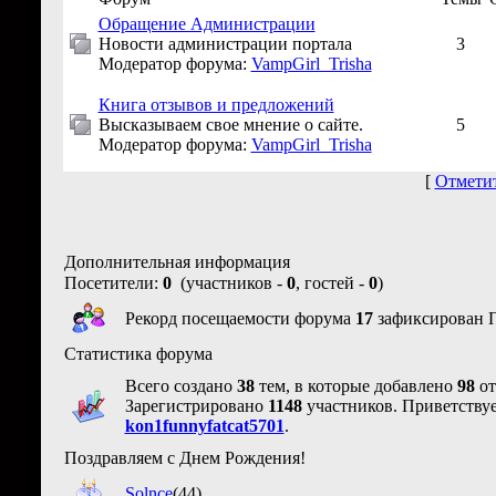
Обращение Администрации
Новости администрации портала
3
Модератор форума:
VampGirl_Trisha
Книга отзывов и предложений
Высказываем свое мнение о сайте.
5
Модератор форума:
VampGirl_Trisha
[
Отмети
Дополнительная информация
Посетители:
0
(участников -
0
, гостей -
0
)
Рекорд посещаемости форума
17
зафиксирован Пя
Статистика форума
Всего создано
38
тем, в которые добавлено
98
от
Зарегистрировано
1148
участников. Приветству
kon1funnyfatcat5701
.
Поздравляем с Днем Рождения!
Solnce
(44)