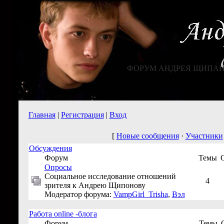
ФОРУМ АНДРЕЯ ЩИПА
Главная
|
Регистрация
|
Вход
[
Новые сообщения
·
Участники
Обсуждения
Форум
Темы
Опросы
Социальное исследование отношений
4
зрителя к Андрею Щипонову
Модератор форума:
VampGirl_Trisha
,
Вэл
Работа online -блога
Форум
Темы