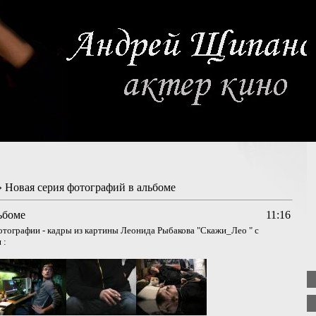
 Новая серия фотографий в альбоме
ьбоме
11:16
тографии - кадры из картины Леонида Рыбакова "Скажи_Лео " с
 :