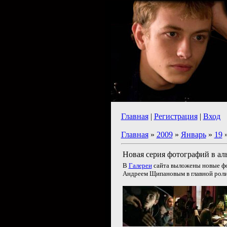
Главная
|
Регистрация
|
Вход
Главная
»
2009
»
Январь
»
19
»
Новая серия фотографий в ал
В
Галереи
сайта выложены новые фо
Андреем Щипановым в главной роли