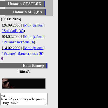
Новое в СТАТЬЯХ
Новое в МЕДИА
[06.08.2026]
[26.09.2008]
[
Мои файлы
]
"Soledad"
(
43
)
[04.02.2009]
[
Мои файлы
]
"Рыжая" встреча
(
6
)
[14.02.2009]
[
Мои файлы
]
"Рыжие" Валентинки
(
6
)
0
Наш баннер
180x43