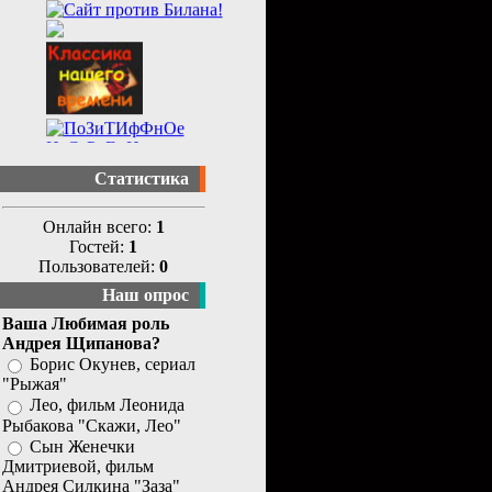
Статистика
Онлайн всего:
1
Гостей:
1
Пользователей:
0
Наш опрос
Ваша Любимая роль
Андрея Щипанова?
Борис Окунев, сериал
"Рыжая"
Лео, фильм Леонида
Рыбакова "Скажи, Лео"
Сын Женечки
Дмитриевой, фильм
Андрея Силкина "Заза"