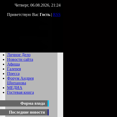
Четверг, 06.08.2026, 21:24
Приветствую Вас
Гость
|
RSS
Личное Дело
Новости сайта
Афиша
Галерея
Пресса
Форум Андрея
Щипанова
МЕДИА
Гостевая книга
Форма входа
Последние новости