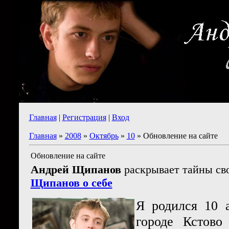
Главная
|
Регистрация
|
Вход
Главная
»
2008
»
Октябрь
»
10
» Обновление на сайте
Обновление на сайте
Андрей Щипанов
раскрывает тайны св
Щипанов о себе
Я родился 10 а
городе Кстово