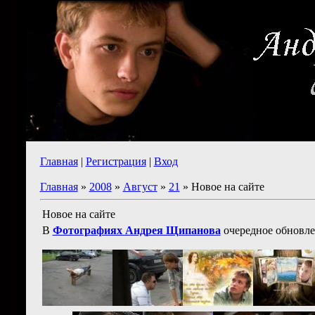
Главная
|
Регистрация
|
Вход
Главная
»
2008
»
Август
»
21
» Новое на сайте
Новое на сайте
В
Фотографиях Андрея Щипанова
очередное обновле