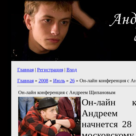
Главная
|
Регистрация
|
Вход
Главная
»
2008
»
Июль
»
26
» Он-лайн конференция с 
Он-лайн конференция с Андреем Щипановым
Он-лайн к
Андреем
начнется 28
московском