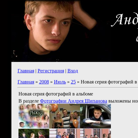
Главная
|
Регистрация
|
Вход
Главная
»
2008
»
Июль
»
25
» Новая серия фотографий в
Новая серия фотографий в альбоме
В разделе
Фотографии Андрея Щипанова
выложены нов