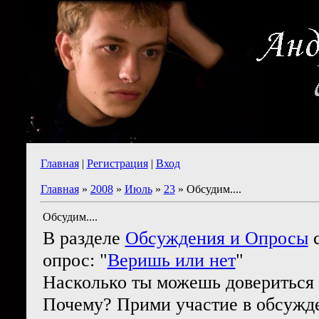
Главная
|
Регистрация
|
Вход
Главная
»
2008
»
Июль
»
23
» Обсудим....
Обсудим....
В разделе
Обсуждения и Опросы
с
опрос: "
Веришь или нет
"
Насколько ты можешь доверитьс
Почему? Прими участие в обсужде