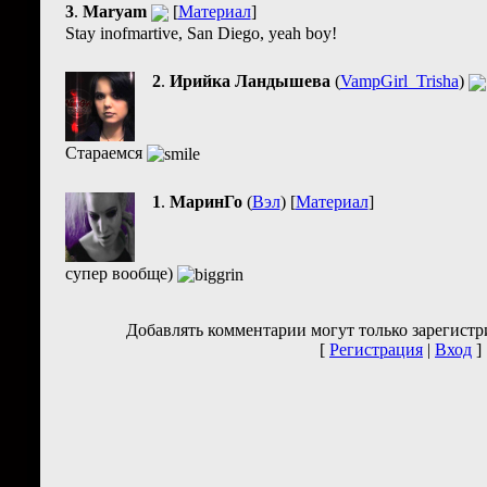
3
.
Maryam
[
Материал
]
Stay inofmartive, San Diego, yeah boy!
2
.
Ирийка Ландышева
(
VampGirl_Trisha
)
Стараемся
1
.
МаринГо
(
Вэл
) [
Материал
]
супер вообще)
Добавлять комментарии могут только зарегистр
[
Регистрация
|
Вход
]