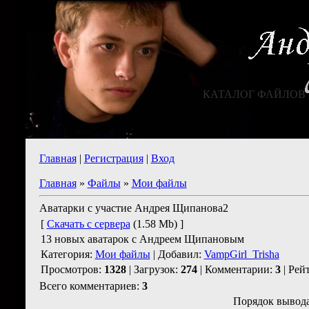
КАТАЛОГ ФАЙЛОВ
Главная
|
Регистрация
|
Вход
Главная
»
Файлы
»
Мои файлы
Аватарки с участие Андрея Щипанова2
[
Скачать с сервера
(1.58 Mb) ]
13 новых аватарок с Андреем Щипановым
Категория:
Мои файлы
| Добавил:
VampGirl_Trisha
Просмотров:
1328
| Загрузок:
274
| Комментарии:
3
| Рей
Всего комментариев:
3
Порядок вывода