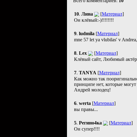
Всего комментариев:
10
10
.
Лина
[
Материал
]
Он клёвый:-)!!!!!!!!
9
.
ludmila
[
Материал
]
mne 57 let ya vlubilas' v Andrea,
8
.
Lex
[
Материал
]
Клёвый сайт, Любимый актёр,
7
.
TANYA
[
Материал
]
Как можно так пооригинальне
принципе нет, которые могут 
Андрей молодец!
6
.
werta
[
Материал
]
вы правы...
5
.
Регино4ка
[
Материал
]
Он супер!!!!