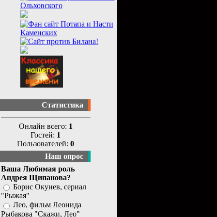
Статистика
Онлайн всего:
1
Гостей:
1
Пользователей:
0
Наш опрос
Ваша Любимая роль
Андрея Щипанова?
Борис Окунев, сериал
"Рыжая"
Лео, фильм Леонида
Рыбакова "Скажи, Лео"