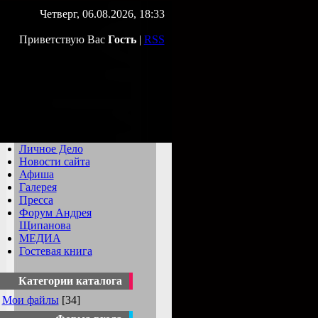
Четверг, 06.08.2026, 18:33
Приветствую Вас
Гость
|
RSS
Личное Дело
Новости сайта
Афиша
Галерея
Пресса
Форум Андрея
Щипанова
МЕДИА
Гостевая книга
Категории каталога
Мои файлы
[34]