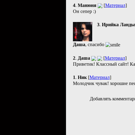
4
.
Манюня
[
Материал
]
Он сепер :)
3
.
Ирийка Ланд
Даша
, спасибо
2
.
Даша
[
Материал
]
Приветик! Классный сайт! Ка
1
.
Ник
[
Материал
]
Молодчик чувак! хорошие пес
Добавлять комментар