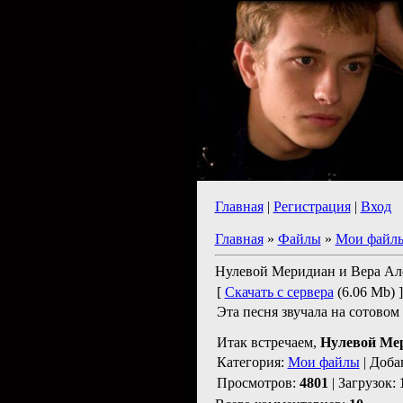
Главная
|
Регистрация
|
Вход
Главная
»
Файлы
»
Мои файл
Нулевой Меридиан и Вера Ало
[
Скачать с сервера
(6.06 Mb) ]
Эта песня звучала на сотовом
Итак встречаем,
Нулевой Мер
Категория:
Мои файлы
| Доба
Просмотров:
4801
| Загрузок: