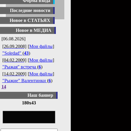
Форма входа
Последние новости
Новое в СТАТЬЯХ
Новое в МЕДИА
[06.08.2026]
[26.09.2008]
[
Мои файлы
]
"Soledad"
(
43
)
[04.02.2009]
[
Мои файлы
]
"Рыжая" встреча
(
6
)
[14.02.2009]
[
Мои файлы
]
"Рыжие" Валентинки
(
6
)
14
Наш баннер
180x43