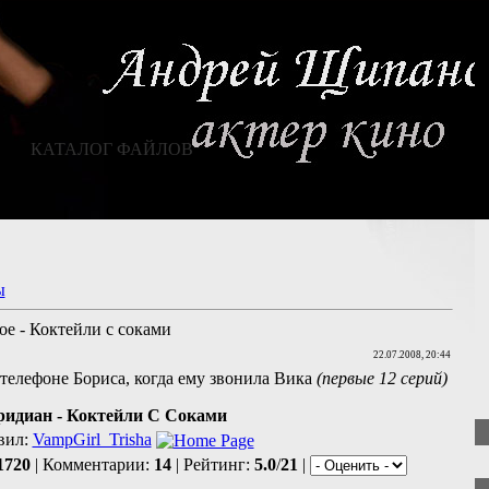
КАТАЛОГ ФАЙЛОВ
ы
е - Коктейли с соками
22.07.2008, 20:44
 телефоне Бориса, когда ему звонила Вика
(первые 12 серий)
идиан - Коктейли С Соками
вил:
VampGirl_Trisha
1720
| Комментарии:
14
| Рейтинг:
5.0
/
21
|