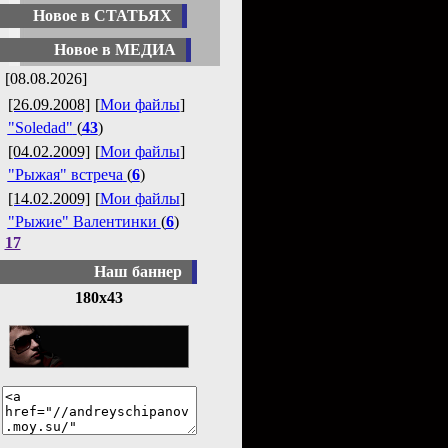
Новое в СТАТЬЯХ
Новое в МЕДИА
[08.08.2026]
[26.09.2008]
[
Мои файлы
]
"Soledad"
(
43
)
[04.02.2009]
[
Мои файлы
]
"Рыжая" встреча
(
6
)
[14.02.2009]
[
Мои файлы
]
"Рыжие" Валентинки
(
6
)
17
Наш баннер
180x43