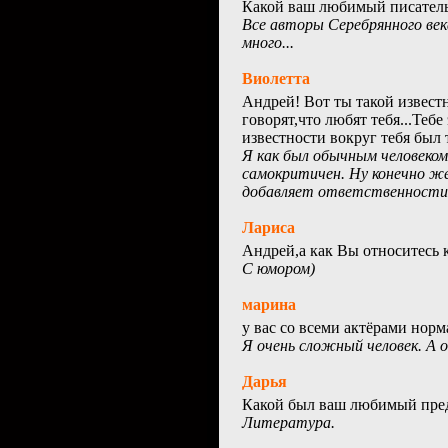
Какой ваш любимый писател
Все авторы Серебрянного век
много...
Виолетта
Андрей! Вот ты такой извест
говорят,что любят тебя...Тебе
известности вокруг тебя был 
Я как был обычным человеком
самокритичен. Ну конечно же
добавляет ответственности
Лариса
Андрей,а как Вы относитесь 
С юмором)
марина
у вас со всеми актёрами норм
Я очень сложный человек. А 
Дарья
Какой был ваш любимый пред
Литература.