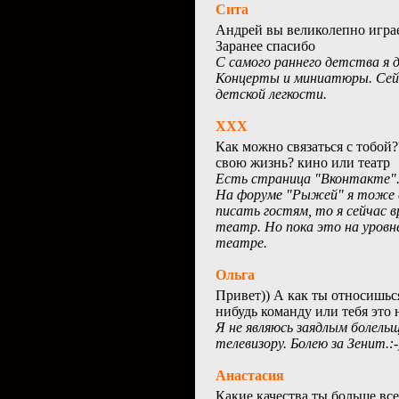
Сита
Андрей вы великолепно играе
Заранее спасибо
С самого раннего детства я д
Концерты и миниатюры. Сейч
детской легкости.
ХХХ
Как можно связаться с тобой?
свою жизнь? кино или театр
Есть страница "Вконтакте". 
На форуме "Рыжей" я тоже е
писать гостям, то я сейчас 
театр. Но пока это на уровн
театре.
Ольга
Привет)) А как ты относишьс
нибудь команду или тебя это 
Я не являюсь заядлым болел
телевизору. Болею за Зенит.:-
Анастасия
Какие качества ты больше вс