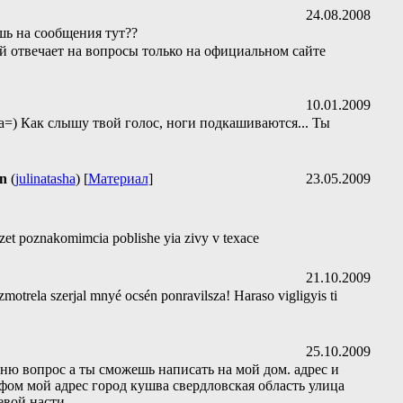
24.08.2008
шь на сообщения тут??
й отвечает на вопросы только на официальном сайте
10.01.2009
а=) Как слышу твой голос, ноги подкашиваются... Ты
on
(
julinatasha
) [
Материал
]
23.05.2009
zet poznakomimcia poblishe yia zivy v texace
21.10.2009
 szmotrela szerjal mnyé ocsén ponravilsza! Haraso vigligyis ti
25.10.2009
ю вопрос а ты сможешь написать на мой дом. адрес и
фом мой адрес город кушва свердловская область улица
севой насти