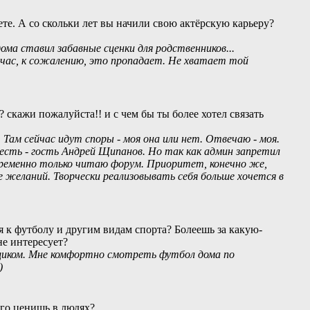
те. А со скольки лет вы начили свою актёрскую карьеру?
ома ставил забавные сценки для родственников...
ас, к сожалению, это пропадает. Не хватает той
? скажи пожалуйста!! и с чем бы ты более хотел связать
Там сейчас идут споры - моя она или нет. Отвечаю - моя.
сть - гость Андрей Щипанов. Но так как админ запретил
временно только читаю форум. Приоритет, конечно же,
е желаний. Творчески реализовывать себя больше хочется в
я к футболу и другим видам спорта? Болеешь за какую-
не интересует?
ьщиком. Мне комфортно смотреть футбол дома по
)
его ценишь в людях?