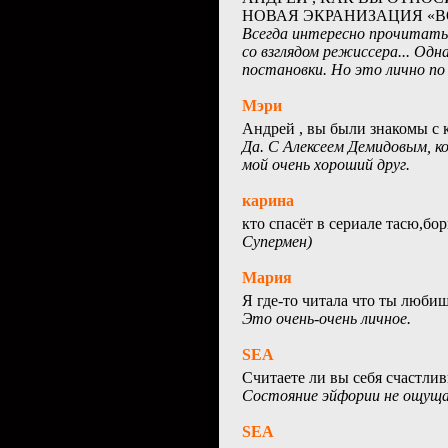
НОВАЯ ЭКРАНИЗАЦИЯ «В
Всегда интересно прочитать 
со взглядом режиссера... Од
постановки. Но это лично по 
Мэри
Андрей , вы были знакомы с к
Да. С Алексеем Демидовым, к
мой очень хороший друг.
карина
кто спасёт в сериале тасю,бо
Супермен)
Мария
Я где-то читала что ты любиш
Это очень-очень личное.
SEA
Считаете ли вы себя счастли
Состояние эйфории не ощущаю.
SEA