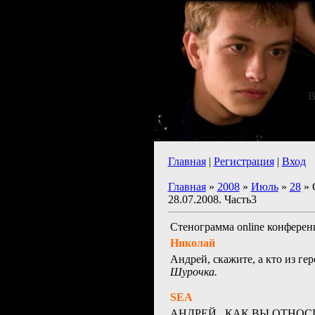
В
Главная
|
Регистрация
|
Вход
Главная
»
2008
»
Июль
»
28
» 
28.07.2008. Часть3
Стенограмма online конферен
Николай
Андрей, скажите, а кто из ге
Шурочка.
SEA
АНДРЕЙ , КАК ВЫ ОТНОС