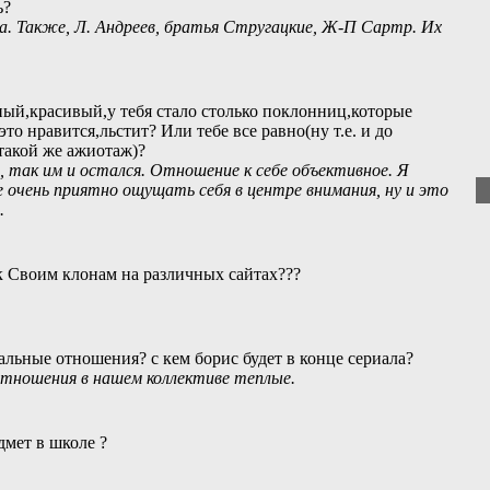
ь?
а. Также, Л. Андреев, братья Стругацкие, Ж-П Сартр. Их
ный,красивый,у тебя стало столько поклонниц,которые
 это нравится,льстит? Или тебе все равно(ну т.е. и до
такой же ажиотаж)?
, так им и остался. Отношение к себе объективное. Я
 очень приятно ощущать себя в центре внимания, ну и это
.
к Своим клонам на различных сайтах???
альные отношения? с кем борис будет в конце сериала?
отношения в нашем коллективе теплые.
мет в школе ?