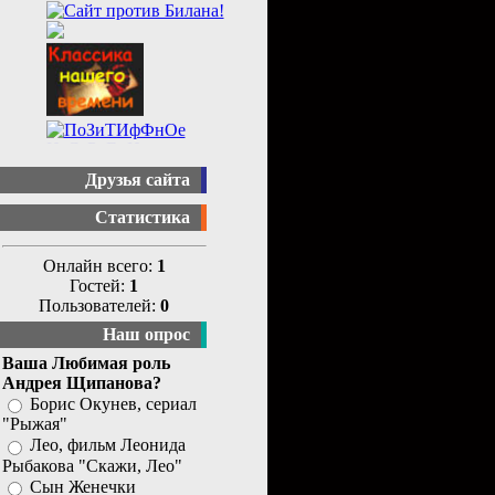
Друзья сайта
Статистика
Онлайн всего:
1
Гостей:
1
Пользователей:
0
Наш опрос
Ваша Любимая роль
Андрея Щипанова?
Борис Окунев, сериал
"Рыжая"
Лео, фильм Леонида
Рыбакова "Скажи, Лео"
Сын Женечки