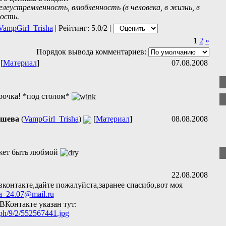
леустремленность, влюбленность (в человека, в жизнь, в
ость.
VampGirl_Trisha
| Рейтинг: 5.0/2 |
1
2
»
Порядок вывода комментариев:
 [
Материал
]
07.08.2008
рочка! *под столом*
ышева
(
VampGirl_Trisha
)
[
Материал
]
08.08.2008
жет быть любмой
22.08.2008
вконтакте,дайте пожалуйста,заранее спасибо,вот моя
a_24.07@mail.ru
ВКонтакте указан тут:
_ph/9/2/552567441.jpg