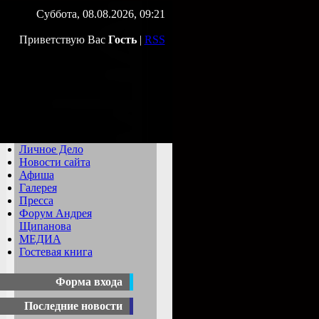
Суббота, 08.08.2026, 09:21
Приветствую Вас
Гость
|
RSS
Личное Дело
Новости сайта
Афиша
Галерея
Пресса
Форум Андрея
Щипанова
МЕДИА
Гостевая книга
Форма входа
Последние новости