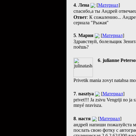
4
.
Лена
[
Материал
]
спасибо,а ты Андрей отвечае
Ответ
: К сожалению... Андре
сериала "Рыжая"
5
.
Мария
[
Материал
]
Здравствуй, болельщик Зенит
поёшь?
6
.
julianne Peters
Privetik mania zovyt natahsa mo
7
.
nasztya
[
Материал
]
privet!!! Ja zsivu Vengriji no ja
mnyé nravisza.
8
.
настя
[
Материал
]
андрей напиши пожалуйста мн
послать свою фотку с автогра
студенческая 2 б 2 624300 ва