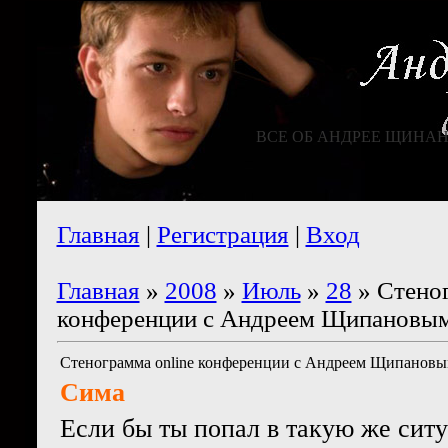
ВСЕ ОБ АНДРЕЕ ЩИНА
Главная
|
Регистрация
|
Вход
Главная
»
2008
»
Июль
»
28
» Стеног
конференции с Андреем Щипановым 
Стенограмма online конференции с Андреем Щипановым
Сима
Если бы ты попал в такую же сит