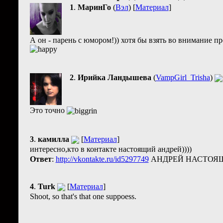
1
.
МаринГо
(
Вэл
) [
Материал
]
А он - парень с юмором!)) хотя бы взять во внимание пр
2
.
Ирийка Ландышева
(
VampGirl_Trisha
)
Это точно
3
.
камилла
[
Материал
]
интересно,кто в контакте настоящий андрей))))
Ответ
:
http://vkontakte.ru/id5297749
АНДРЕЙ НАСТОЯЩ
4
.
Turk
[
Материал
]
Shoot, so that's that one suppoess.