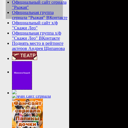
Официальный сайт сериала
"Рыжая"
Официальная группа
сериала "Рыжая" ВКонтакте
Официальный сайт х/ф
"Скажи Лео"
Официальная группа х/ф
"Скажи Лео" ВКонтакте
Поднять место в рейтинге
актеров Андрея Щипанова