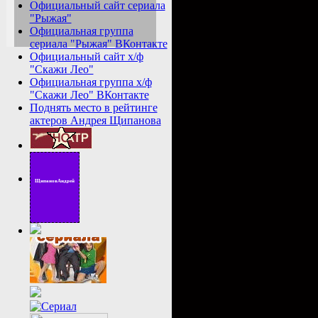
Официальный сайт сериала
"Рыжая"
Официальная группа
сериала "Рыжая" ВКонтакте
Официальный сайт х/ф
"Скажи Лео"
Официальная группа х/ф
"Скажи Лео" ВКонтакте
Поднять место в рейтинге
актеров Андрея Щипанова