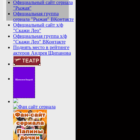
Официальный сайт сериала
"Рыжая"
Официальная группа
сериала "Рыжая" ВКонтакте
Официальный сайт х/ф
"Скажи Лео"
Официальная группа х/ф
"Скажи Лео" ВКонтакте
Поднять место в рейтинге
актеров Андрея Щипанова