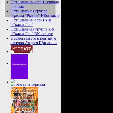
Официальный сайт сериала
"Рыжая"
Официальная группа
сериала "Рыжая" ВКонтакте
Официальный сайт х/ф
"Скажи Лео"
Официальная группа х/ф
"Скажи Лео" ВКонтакте
Поднять место в рейтинге
актеров Андрея Щипанова