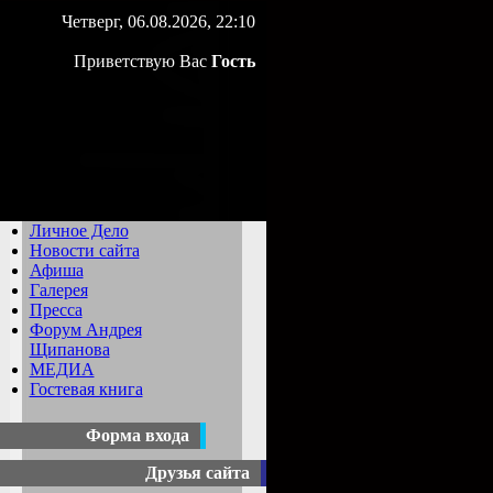
Четверг, 06.08.2026, 22:10
Приветствую Вас
Гость
Личное Дело
Новости сайта
Афиша
Галерея
Пресса
Форум Андрея
Щипанова
МЕДИА
Гостевая книга
Форма входа
Друзья сайта