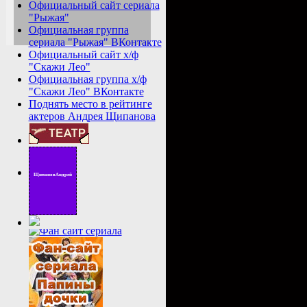
Официальный сайт сериала
"Рыжая"
Официальная группа
сериала "Рыжая" ВКонтакте
Официальный сайт х/ф
"Скажи Лео"
Официальная группа х/ф
"Скажи Лео" ВКонтакте
Поднять место в рейтинге
актеров Андрея Щипанова